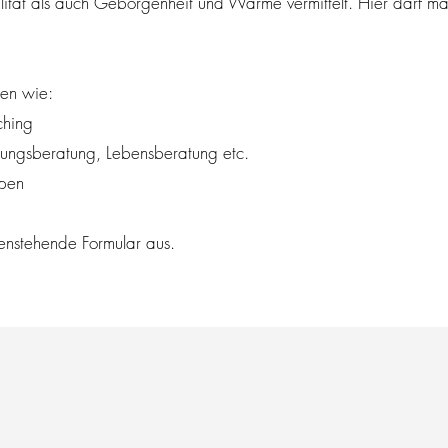
lität als auch Geborgenheit und Wärme vermittelt. Hier darf m
gen wie:
ching
rungsberatung, Lebensberatung etc.
ppen
enstehende Formular aus.​