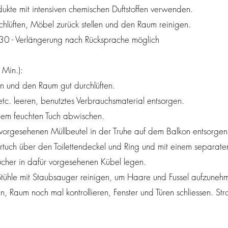
dukte mit intensiven chemischen Duftstoffen verwenden.
lüften, Möbel zurück stellen und den Raum reinigen.
30 - Verlängerung nach Rücksprache möglich
Min.):
en und den Raum gut durchlüften.
c. leeren, benutztes Verbrauchsmaterial entsorgen.
inem feuchten Tuch abwischen.
 vorgesehenen Müllbeutel in der Truhe auf dem Balkon entsorgen
ertuch über den Toilettendeckel und Ring und mit einem separat
cher in dafür vorgesehenen Kübel legen.
ühle mit Staubsauger reinigen, um Haare und Fussel aufzuneh
 Raum noch mal kontrollieren, Fenster und Türen schliessen. Strom