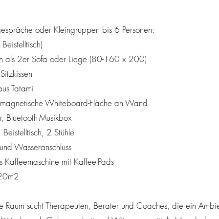
lgespräche oder Kleingruppen bis 6 Personen:
eistelltisch)
en als 2er Sofa oder Liege (80-160 x 200)
Sitzkissen
aus Tatami
& magnetische Whiteboard-Fläche an Wand
, Bluetooth-Musikbox
Beistelltisch, 2 Stühle
und Wasseranschluss
 Kaffeemaschine mit Kaffee-Pads
 20m2
de Raum sucht Therapeuten, Berater und Coaches, die ein Ambi